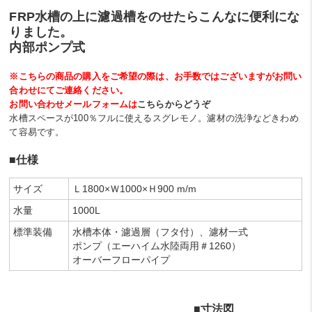
FRP水槽の上に濾過槽をのせたらこんなに便利にな
りました。
内部ポンプ式
※こちらの商品の購入をご希望の際は、お手数ではございますがお問い
合わせにてご連絡ください。
お問い合わせメールフォームは
こちらからどうぞ
水槽スペースが100％フルに使えるスグレモノ。濾材の洗浄などきわめ
て容易です。
■仕様
サイズ
Ｌ1800×Ｗ1000×Ｈ900 m/m
水量
1000L
標準装備
水槽本体・濾過層（フタ付）、濾材一式
ポンプ（エーハイム水陸両用＃1260）
オーバーフローパイプ
■寸法図