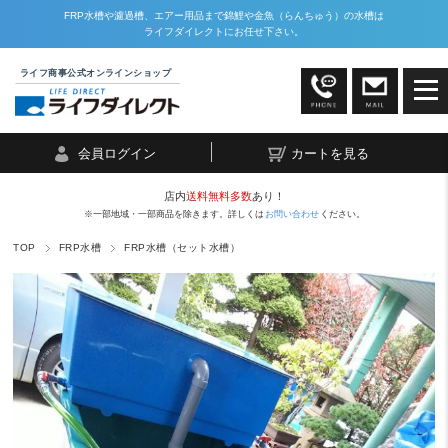
FRP水槽や濾過槽、エアー用品まで錦鯉や金魚（らんちゅう）の水槽は
ライフダイレクトにお任せ下さい。
ライフ商事公式オンラインショップ
会員ログイン
カートを見る
店内
送料無料多数
あり！
※一部地域・一部商品を除きます。詳しくは
お問い合わせ
ください。
TOP
FRP水槽
FRP水槽（セット水槽）