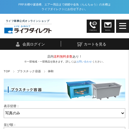
FRP水槽や濾過槽、エアー用品まで錦鯉や金魚（らんちゅう）の水槽は
ライフダイレクトにお任せ下さい。
ライフ商事公式オンラインショップ
会員ログイン
カートを見る
店内
送料無料多数
あり！
※一部地域・一部商品を除きます。詳しくは
お問い合わせ
ください。
TOP
プラスチック容器
伸和
表示切替：
並び順：