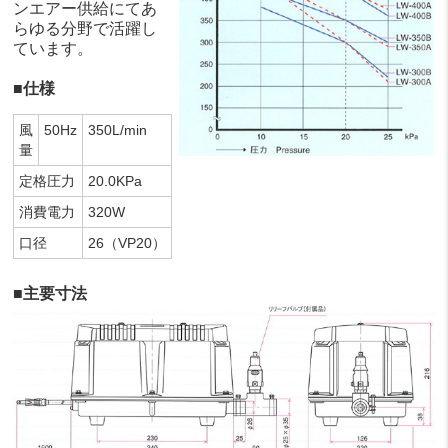
ンエアー供給にてあ
らゆる分野で活躍し
ています。
■仕様
風
50Hz
350L/min
量
定格圧力
20.0KPa
消費電力
320W
口径
26（VP20）
■主要寸法