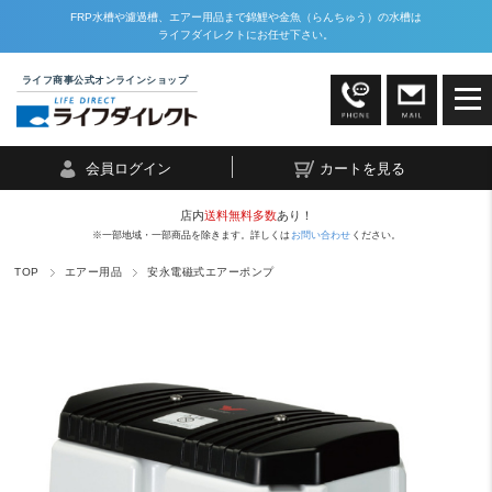
FRP水槽や濾過槽、エアー用品まで錦鯉や金魚（らんちゅう）の水槽は
ライフダイレクトにお任せ下さい。
ライフ商事公式オンラインショップ
会員ログイン
カートを見る
店内
送料無料多数
あり！
※一部地域・一部商品を除きます。詳しくは
お問い合わせ
ください。
TOP
エアー用品
安永電磁式エアーポンプ