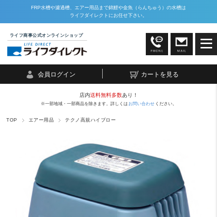
FRP水槽や濾過槽、エアー用品まで錦鯉や金魚（らんちゅう）の水槽は
ライフダイレクトにお任せ下さい。
ライフ商事公式オンラインショップ
会員ログイン
カートを見る
店内
送料無料多数
あり！
※一部地域・一部商品を除きます。詳しくは
お問い合わせ
ください。
TOP
エアー用品
テクノ高規ハイブロー