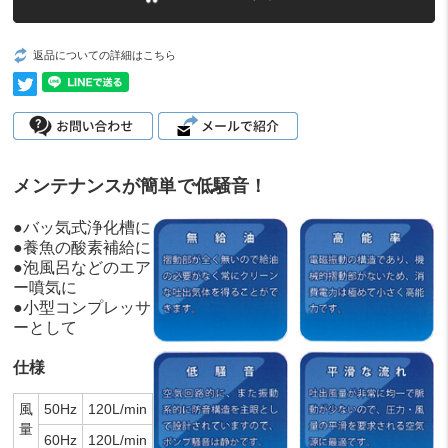
返品についての詳細はこちら
メンテナンスが簡単で低騒音！
●バッ気式浄化槽に
●養魚の酸素補給に
●泡風呂などのエア
ー噴気に
●小型コンプレッサ
ーとして
仕様
風
50Hz
120L/min
量
60Hz
120L/min