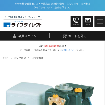
FRP水槽や濾過槽、エアー用品まで錦鯉や金魚（らんちゅう）の水槽は
ライフダイレクトにお任せ下さい。
ライフ商事公式オンラインショップ
会員ログイン
カートを見る
店内
送料無料多数
あり！
※一部地域・一部商品を除きます。詳しくは
お問い合わせ
ください。
TOP
ポンプ用品
日立製作所