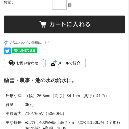
数量:
個
返品についての詳細はこちら
融雪・農事・池の水の給水に。
外形寸法
（幅）26.5cm（高さ）34.1cm（奥行）41.7cm
質量
35kg
消費電力
710/760W（50/60Hz)
主な特長
●出力：400W●吸上高さ7m：揚水量150L/分（全揚程
8mの時）●単相：100V